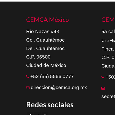
CEMCA México
CEM
Río Nazas #43
5a cal
Col. Cuauhtémoc
En la Al
Del. Cuauhtémoc
Finca
C.P. 06500
C.P. 
Ciudad de México
Ciuda
+52 (55) 5566 0777
+502
direccion@cemca.org.mx
secre
Redes sociales