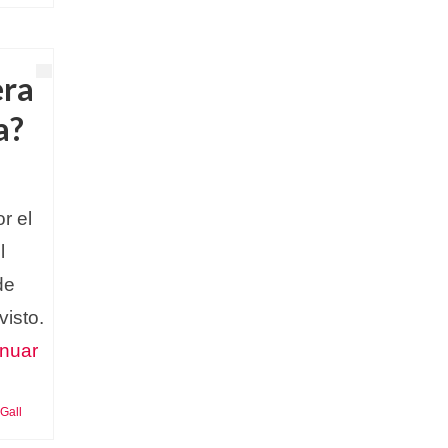
era
a?
r el
l
de
visto.
inuar
 Gall