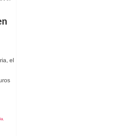
en
ia, el
uros
ia
,