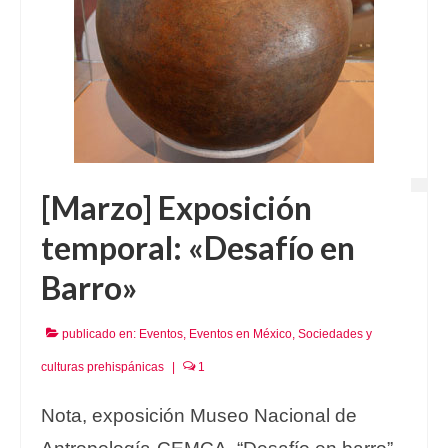
[Marzo] Exposición
temporal: «Desafío en
Barro»
publicado en:
Eventos
,
Eventos en México
,
Sociedades y
culturas prehispánicas
|
1
Nota, exposición Museo Nacional de