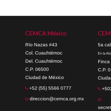
CEMCA México
CEM
Río Nazas #43
5a cal
Col. Cuauhtémoc
En la Al
Del. Cuauhtémoc
Finca
C.P. 06500
C.P. 
Ciudad de México
Ciuda
+52 (55) 5566 0777
+502
direccion@cemca.org.mx
secre