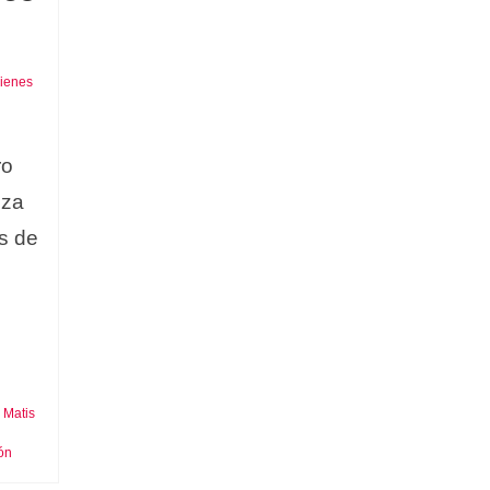
bienes
ro
iza
as de
Matis
,
ión