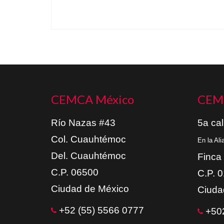
CEMCA México
CEM
Río Nazas #43
5a cal
Col. Cuauhtémoc
En la Al
Del. Cuauhtémoc
Finca
C.P. 06500
C.P. 
Ciudad de México
Ciuda
+52 (55) 5566 0777
+502