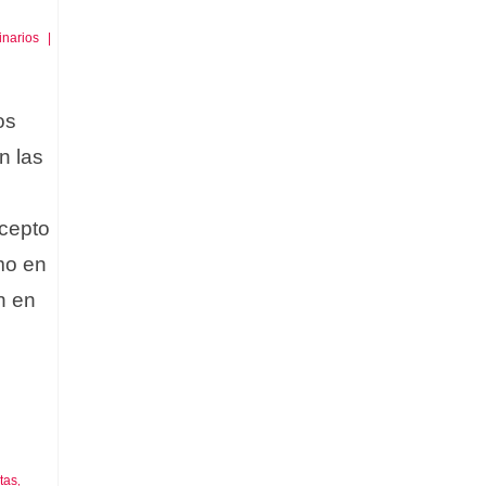
inarios
|
os
n las
cepto
omo en
n en
tas
,