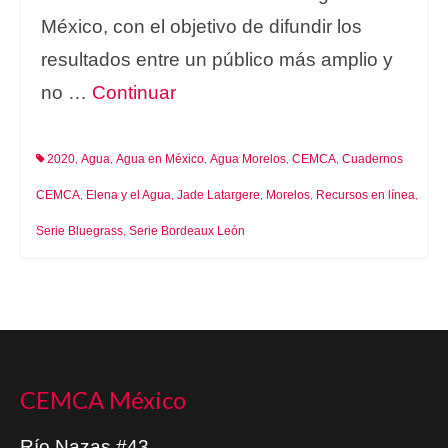
México, con el objetivo de difundir los
resultados entre un público más amplio y
no …
Continuar
2020
Agua
Agua en México
Agua Morelos
CEMCA
Cuadernos
,
,
,
,
,
CEMCA
Elena y el Agua
Jade Latargere
Morelos
Recursos en línea
,
,
,
,
,
Serie Bluegrass
Serie Bordeaux León
,
CEMCA México
Río Nazas #43