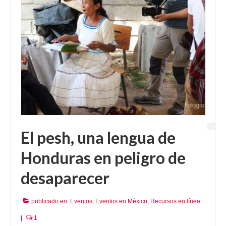
El pesh, una lengua de
Honduras en peligro de
desaparecer
publicado en:
Eventos
,
Eventos en México
,
Recursos en línea
|
1