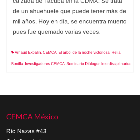
calzada de Tacuba en la CDMX. Se trata
de un ahuehuete que puede tener más de
mil años. Hoy en día, se encuentra muerto
pues fue quemado varias veces.
Arnaud Exbalin
CEMCA
El árbol de la noche victoriosa
Helia
,
,
,
Bonilla
Investigadores CEMCA
Seminario Diálogos Interdisciplinarios
,
,
CEMCA México
Río Nazas #43