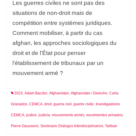
Les guerres civiles ne sont pas des
situations de non-droit mais de
compétition entre systèmes juridiques.
Comment mobiliser, à partir du cas
afghan, les approches sociologiques du
droit et de l’État pour penser
l’établissement de tribunaux par un
mouvement armé ?
2023
Adam Baczko
Afghanistan
Afghanistan / Derecho
Carla
,
,
,
,
Granados
CEMCA
droit
guerra civil
guerre civile
Investigadores
,
,
,
,
,
CEMCA
justice
justicia
mouvements armés
movimientos armados
,
,
,
,
,
Pierre Gaussens
Seminario Diálogos Interdisciplinarios
Taliban
,
,