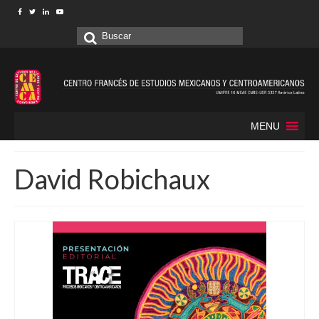
Buscar
por:
MENU
David Robichaux