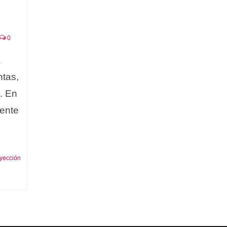
0
a
ntas,
. En
gente
yección