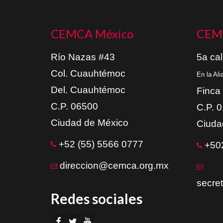
CEMCA México
CEM
Río Nazas #43
5a cal
Col. Cuauhtémoc
En la Al
Del. Cuauhtémoc
Finca
C.P. 06500
C.P. 
Ciudad de México
Ciuda
+52 (55) 5566 0777
+502
direccion@cemca.org.mx
secre
Redes sociales