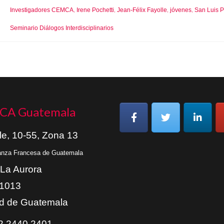
Investigadores CEMCA
Irene Pochetti
Jean-Félix Fayolle
jóvenes
San Luis P
,
,
,
,
Seminario Diálogos Interdisciplinarios
CA Guatemala
le, 10-55, Zona 13
ianza Francesa de Guatemala
 La Aurora
01013
d de Guatemala
 2440 2401