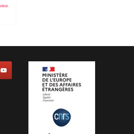
otosi
,