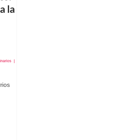
a la
inarios
|
rios