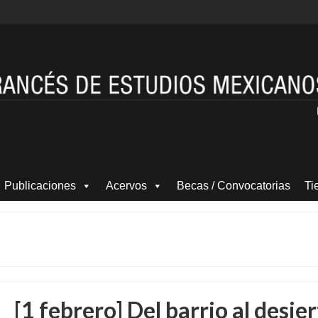
Publicaciones
Acervos
Becas / Convocatorias
Ti
[1 febrero] Del barrio al desier