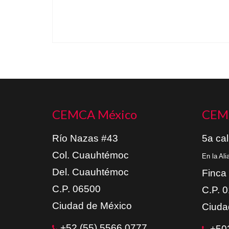
CEMCA México
CEM
Río Nazas #43
5a cal
Col. Cuauhtémoc
En la Al
Del. Cuauhtémoc
Finca
C.P. 06500
C.P. 
Ciudad de México
Ciuda
+52 (55) 5566 0777
+502