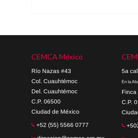
CEMCA México
CEM
Río Nazas #43
5a cal
Col. Cuauhtémoc
En la Al
Del. Cuauhtémoc
Finca
C.P. 06500
C.P. 
Ciudad de México
Ciuda
+52 (55) 5566 0777
+502