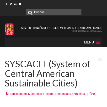
Buscar
por:
MENU
SYSCACIT (System of
Central American
Sustainable Cities)
publicado en:
Metrópolis y riesgos ambientales
,
Otra línea
|
0