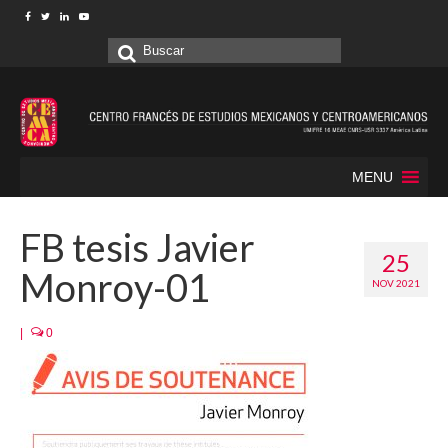
Buscar
por:
MENU
FB tesis Javier
25
Monroy-01
NOV 2021
|
0