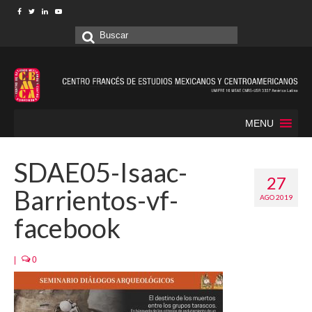
Buscar
por:
MENU
SDAE05-Isaac-
27
Barrientos-vf-
AGO 2019
facebook
|
0