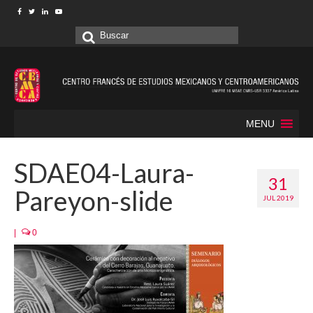
Buscar
por:
MENU
SDAE04-Laura-
31
Pareyon-slide
JUL 2019
|
0