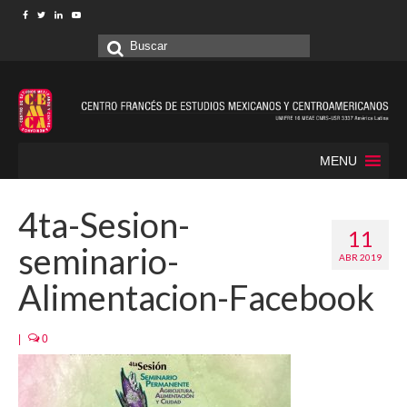
Buscar
por:
MENU
4ta-Sesion-
11
seminario-
ABR 2019
Alimentacion-Facebook
|
0