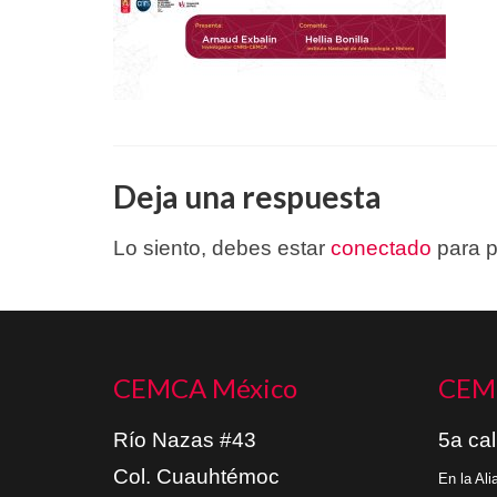
Deja una respuesta
Lo siento, debes estar
conectado
para p
CEMCA México
CEM
Río Nazas #43
5a cal
Col. Cuauhtémoc
En la Al