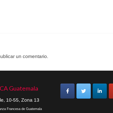
ublicar un comentario.
CA Guatemala
le, 10-55, Zona 13
ianza Francesa de Guatemala