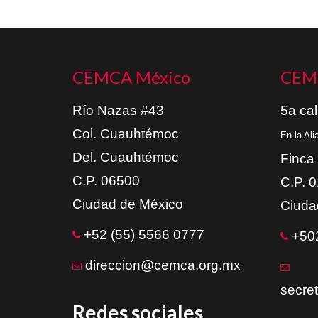
CEMCA México
CEM
Río Nazas #43
5a cal
Col. Cuauhtémoc
En la Al
Del. Cuauhtémoc
Finca
C.P. 06500
C.P. 
Ciudad de México
Ciuda
+52 (55) 5566 0777
+502
direccion@cemca.org.mx
secre
Redes sociales