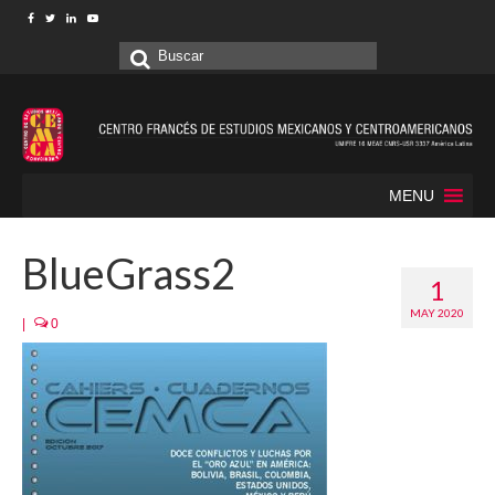
Buscar
por:
MENU
BlueGrass2
1
MAY 2020
|
0