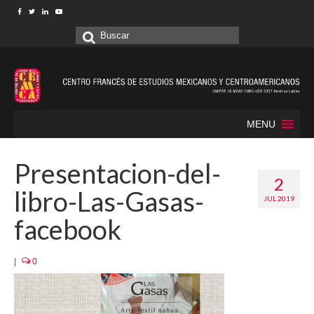
Buscar
por:
MENU
Presentacion-del-
2
libro-Las-Gasas-
JUL 2019
facebook
|
0