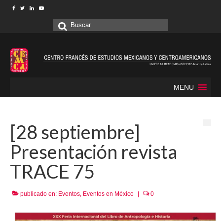
Buscar
por:
MENU
[28 septiembre]
Presentación revista
TRACE 75
publicado en:
Eventos
,
Eventos en México
|
0