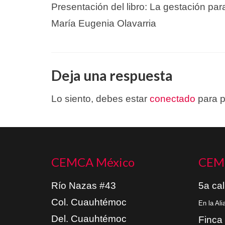
Presentación del libro: La gestación par
María Eugenia Olavarria
Deja una respuesta
Lo siento, debes estar
conectado
para p
CEMCA México
CEM
Río Nazas #43
5a cal
Col. Cuauhtémoc
En la Al
Del. Cuauhtémoc
Finca