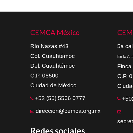
CEMCA México
CEM
Río Nazas #43
5a cal
Col. Cuauhtémoc
En la Al
Del. Cuauhtémoc
Finca
C.P. 06500
C.P. 
Ciudad de México
Ciuda
+52 (55) 5566 0777
+502
direccion@cemca.org.mx
secre
Redes sociales