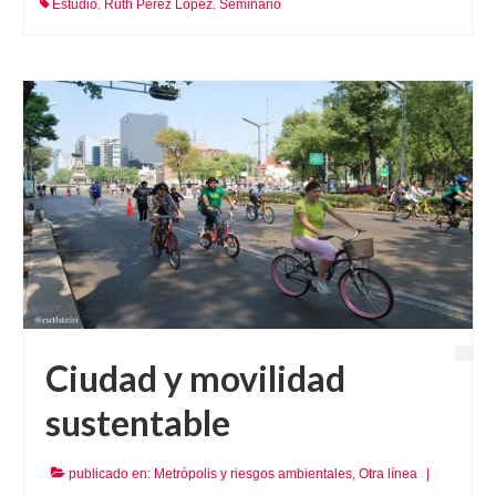
Estudio
Ruth Pérez López
Seminario
,
,
Ciudad y movilidad
sustentable
publicado en:
Metrópolis y riesgos ambientales
,
Otra línea
|