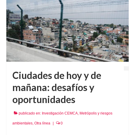
Ciudades de hoy y de
mañana: desafíos y
oportunidades
publicado en:
Investigación CEMCA
,
Metrópolis y riesgos
ambientales
,
Otra línea
|
0