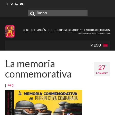
Buscar
por:
MENU
La memoria
27
conmemorativa
ENE 2019
|
0