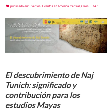
publicado en:
Eventos
,
Eventos en América Central
,
Otros
|
1
El descubrimiento de Naj
Tunich: significado y
contribución para los
estudios Mayas