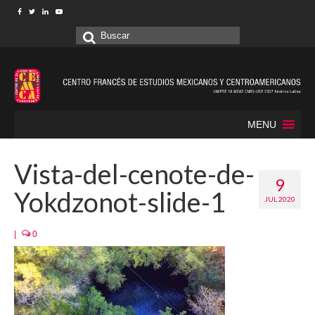
Buscar
por:
MENU
Vista-del-cenote-de-
9
Yokdzonot-slide-1
JUL 2020
|
0