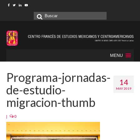
Buscar
por:
MENU
Programa-jornadas-
14
de-estudio-
MAY 2019
migracion-thumb
|
0