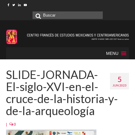
Buscar
por:
MENU
SLIDE-JORNADA-
5
El-siglo-XVI-en-el-
JUN 2023
cruce-de-la-historia-y-
de-la-arqueología
|
0