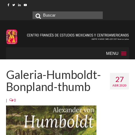
Buscar
por:
MENU
Galeria-Humboldt-
27
Bonpland-thumb
ABR 2020
|
0