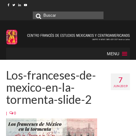
Buscar
por:
MENU
Los-franceses-de-
7
mexico-en-la-
JUN 2019
tormenta-slide-2
|
0