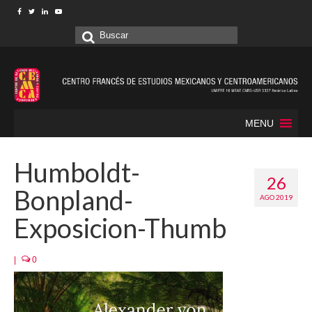
Buscar
por:
MENU
Humboldt-
26
Bonpland-
AGO 2019
Exposicion-Thumb
|
0