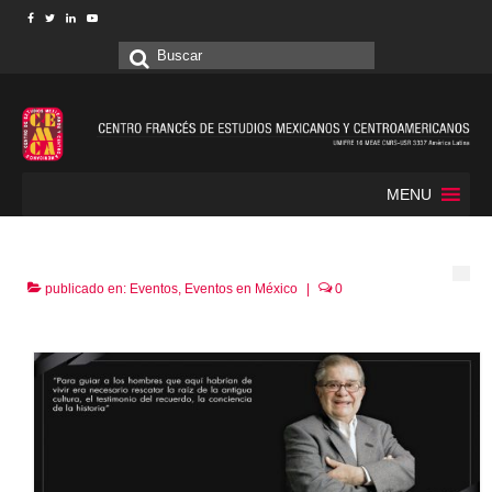
Buscar
por:
MENU
publicado en:
Eventos
,
Eventos en México
|
0