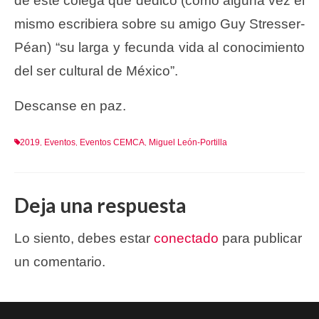
de este colega que dedicó (como alguna vez él
mismo escribiera sobre su amigo Guy Stresser-
Péan) “su larga y fecunda vida al conocimiento
del ser cultural de México”.
Descanse en paz.
2019
Eventos
Eventos CEMCA
Miguel León-Portilla
,
,
,
Deja una respuesta
Lo siento, debes estar
conectado
para publicar
un comentario.