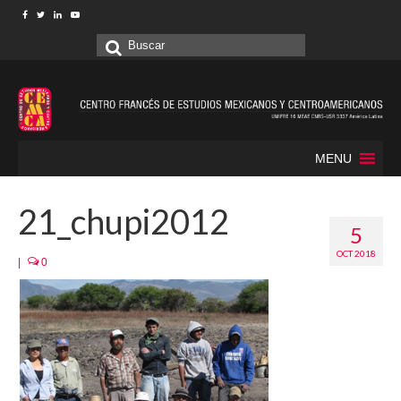
Buscar
por:
MENU
21_chupi2012
5
OCT 2018
|
0