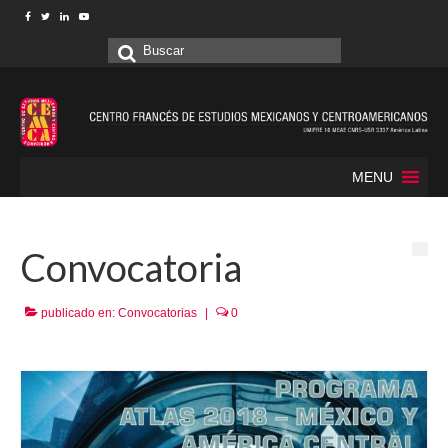
Buscar
por:
MENU
Convocatoria
publicado en:
Convocatorias
|
0