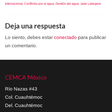
Internacional
Conflictos por el agua
Gestión del agua
Jade Latargere
,
,
,
Deja una respuesta
Lo siento, debes estar
conectado
para publicar
un comentario.
CEMCA México
Río Nazas #43
Col. Cuauhtémoc
Del. Cuauhtémoc