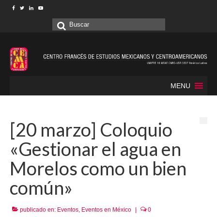
Buscar
por:
MENU
[20 marzo] Coloquio
«Gestionar el agua en
Morelos como un bien
común»
publicado en:
Eventos
,
Eventos en México
|
0