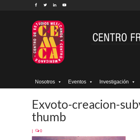
Nosotros
Eventos
Investigación
Exvoto-creacion-sub
thumb
|
0