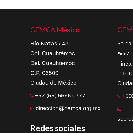
CEMCA México
CEM
Río Nazas #43
5a cal
Col. Cuauhtémoc
En la Al
Del. Cuauhtémoc
Finca
C.P. 06500
C.P. 
Ciudad de México
Ciuda
+52 (55) 5566 0777
+502
direccion@cemca.org.mx
secre
Redes sociales