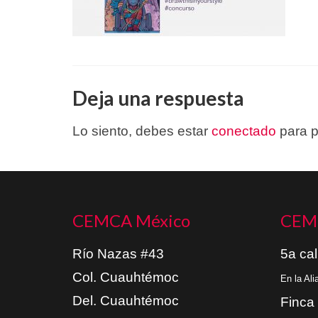
Deja una respuesta
Lo siento, debes estar
conectado
para p
CEMCA México
CEM
Río Nazas #43
5a cal
Col. Cuauhtémoc
En la Al
Del. Cuauhtémoc
Finca