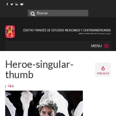
Buscar
por:
MENU
Heroe-singular-
6
thumb
FEB 2019
|
0