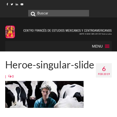
Buscar
por:
MENU
Heroe-singular-slide
6
FEB 2019
|
0