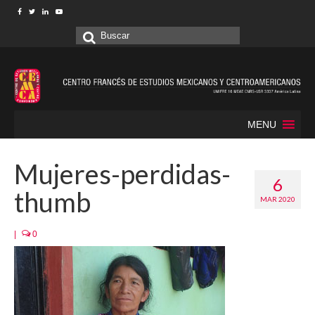
Buscar
por:
MENU
Mujeres-perdidas-
6
thumb
MAR 2020
|
0