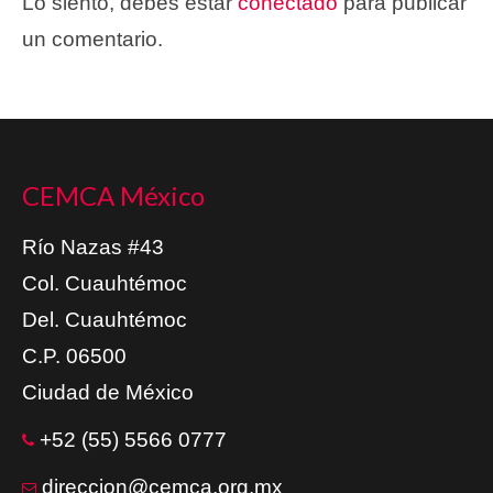
Lo siento, debes estar
conectado
para publicar
un comentario.
CEMCA México
Río Nazas #43
Col. Cuauhtémoc
Del. Cuauhtémoc
C.P. 06500
Ciudad de México
+52 (55) 5566 0777
direccion@cemca.org.mx