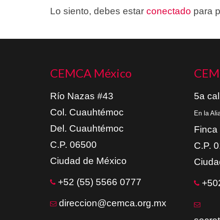
Lo siento, debes estar
conectado
para p
CEMCA México
CEM
Río Nazas #43
5a cal
Col. Cuauhtémoc
En la Al
Del. Cuauhtémoc
Finca
C.P. 06500
C.P. 
Ciudad de México
Ciuda
+52 (55) 5566 0777
+502
direccion@cemca.org.mx