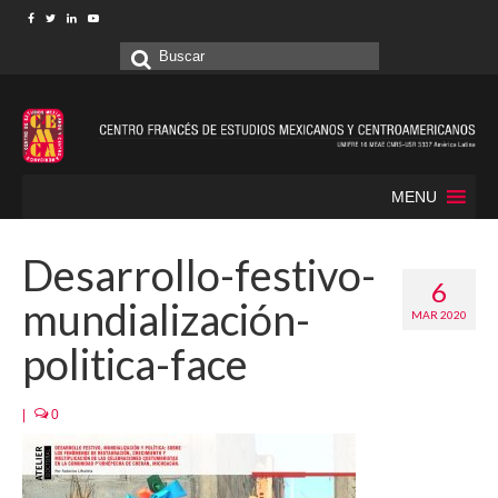
Buscar
por:
MENU
Desarrollo-festivo-
6
mundialización-
MAR 2020
politica-face
|
0