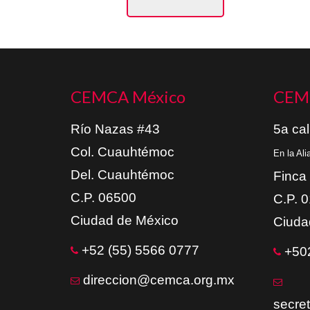
CEMCA México
CEM
Río Nazas #43
5a cal
Col. Cuauhtémoc
En la Al
Del. Cuauhtémoc
Finca
C.P. 06500
C.P. 
Ciudad de México
Ciuda
+52 (55) 5566 0777
+502
direccion@cemca.org.mx
secre