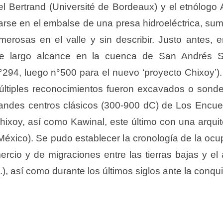
hel Bertrand (Université de Bordeaux) y el etnólogo
arse en el embalse de una presa hidroeléctrica, su
merosas en el valle y sin describir. Justo antes, 
 de largo alcance en la cuenca de San Andrés S
94, luego n°500 para el nuevo ‘proyecto Chixoy’).
 múltiples reconocimientos fueron excavados o son
randes centros clásicos (300-900 dC) de Los Encuen
hixoy, así como Kawinal, este último con una arqu
éxico). Se pudo establecer la cronología de la ocup
cio y de migraciones entre las tierras bajas y el al
), así como durante los últimos siglos ante la conqui