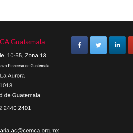
CA Guatemala
le, 10-55, Zona 13
ianza Francesa de Guatemala
 La Aurora
01013
d de Guatemala
 2440 2401
taria.ac@cemca.org.mx