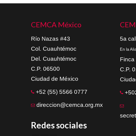
CEMCA México
CEM
Río Nazas #43
5a cal
Col. Cuauhtémoc
En la Al
Del. Cuauhtémoc
Finca
C.P. 06500
C.P. 
Ciudad de México
Ciuda
+52 (55) 5566 0777
+502
direccion@cemca.org.mx
secre
Redes sociales