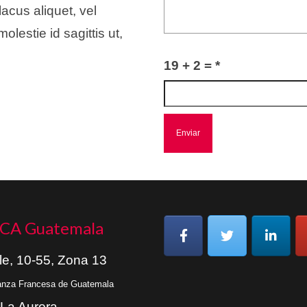
lacus aliquet, vel
lestie id sagittis ut,
19 + 2 =
*
CA Guatemala
le, 10-55, Zona 13
ianza Francesa de Guatemala
 La Aurora