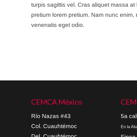
turpis sagittis vel. Cras aliquet massa at 
pretium lorem pretium. Nam nunc enim, mo
venenatis eget odio.
CEMCA México
CEM
Río Nazas #43
5a cal
Col. Cuauhtémoc
En la Al
Del. Cuauhtémoc
Finca