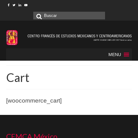
Buscar
por:
MENU
Cart
[woocommerce_cart]
CEMCA México