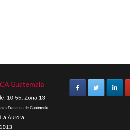
CA Guatemala
le, 10-55, Zona 13
ianza Francesa de Guatemala
 La Aurora
01013