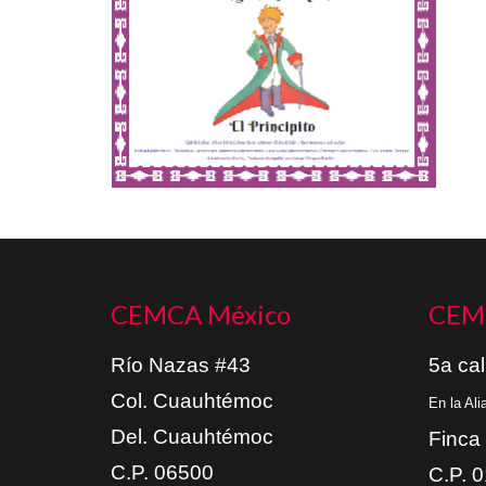
CEMCA México
CEM
Río Nazas #43
5a cal
Col. Cuauhtémoc
En la Al
Del. Cuauhtémoc
Finca
C.P. 06500
C.P. 